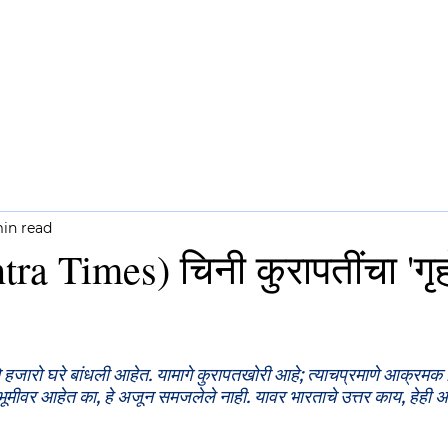
CH
COMMENTARY
NEWSLETTERS
min read
a Times) चिनी कुरापतींचा 'गृहो
नने हजारो घरे बांधली आहेत. यामागे कुरापतखोरी आहे; त्याचप्रमाणे आक्रमक 
भूमीवर आहेत का, हे अजून समजलेले नाही. यावर भारताचे उत्तर काय, हेही अद्